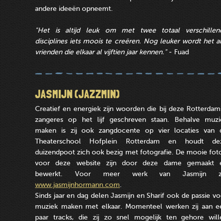
andere ideeën opneemt.
"Het is altijd leuk om met twee totaal verschillen
disciplines iets moois te creëren. Nog leuker wordt het
vrienden die elkaar al vijftien jaar kennen."
- Fuad
JASMIJN (JAZZMIN)
Creatief en energiek zijn woorden die bij deze Rotterdam
zangeres op het lijf geschreven staan. Behalve muzi
maken is zij ook zangdocente op vier locaties van 
Theaterschool Hofplein Rotterdam en houdt de
duizendpoot zich ook bezig met fotografie. De mooie foto
voor deze website zijn door deze dame gemaakt 
bewerkt. Voor meer werk van Jasmijn z
www.jasmijnhormann.com
.
Sinds jaar en dag delen Jasmijn en Sharif ook de passie vo
muziek maken met elkaar. Momenteel werken zij aan e
paar tracks, die zij zo snel mogelijk ten gehore will