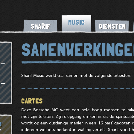
MUSIC
SHARIF
DIENSTEN
SAMENWERKINGE
Sharif Music werkt o.a. samen met de volgende artiesten:
CARTES
Deze Bossche MC weet een hele hoop mensen te rak
met zijn teksten. Zijn diepgang en kennis uit de spiritualit
wordt op een dusdanige manier in een '16 bars' gegoten d
R
iedereen wel iets herkent in wat hij vertelt. Sharif vond 
!