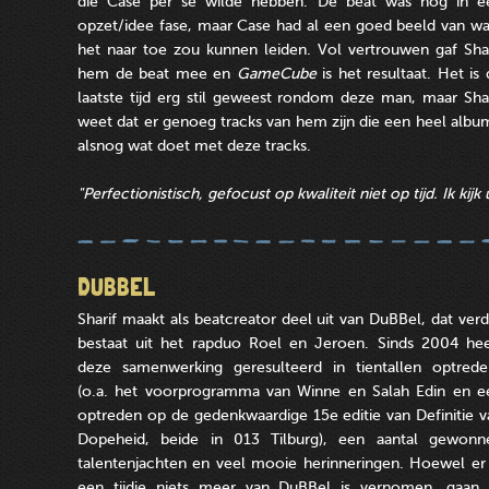
die Case per se wilde hebben. De beat was nog in e
opzet/idee fase, maar Case had al een goed beeld van wa
het naar toe zou kunnen leiden. Vol vertrouwen gaf Shar
hem de beat mee en
GameCube
is het resultaat. Het is
laatste tijd erg stil geweest rondom deze man, maar Shar
weet dat er genoeg tracks van hem zijn die een heel alb
alsnog wat doet met deze tracks.
"Perfectionistisch, gefocust op kwaliteit niet op tijd. Ik kij
DUBBEL
Sharif maakt als beatcreator deel uit van DuBBel, dat verd
bestaat uit het rapduo Roel en Jeroen. Sinds 2004 hee
deze samenwerking geresulteerd in tientallen optrede
(o.a. het voorprogramma van Winne en Salah Edin en e
optreden op de gedenkwaardige 15e editie van Definitie v
Dopeheid, beide in 013 Tilburg), een aantal gewonn
talentenjachten en veel mooie herinneringen. Hoewel er 
een tijdje niets meer van DuBBel is vernomen, gaan 