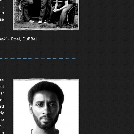
..
en
ze
iek"
- Roel, DuBBel
te
el
aar
et
rd
dy
ne
nl
.
en