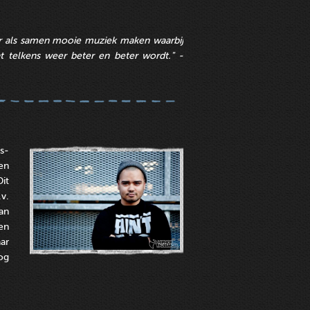
r als samen mooie muziek maken waarbij
at telkens weer beter en beter wordt." -
s-
en
Dit
v.
an
en
ar
og