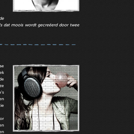
de
 als dat moois wordt gecreëerd door twee
se
ek
de
ze
's
en
ie
or
en
en