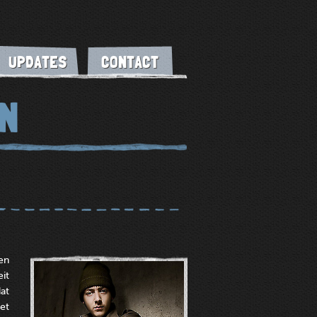
UPDATES
CONTACT
N
en
eit
at
het