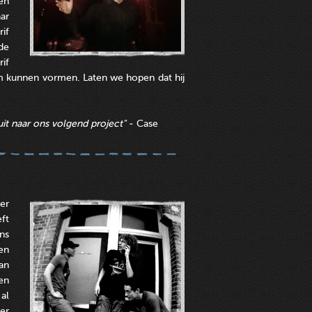
en
ar
if
 de
if
um kunnen vormen. Laten we hopen dat hij
k uit naar ons volgend project"
- Case
er
ft
ns
en
an
en
al
er