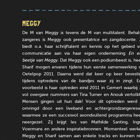
MEGGY
De M van Meggy is tevens de M van multitalent. Behal
zangeres is Meggy ook presentatrice en zangdocente. Z
biedt o.a. haar schrijftalent en kennis op het gebied v
communicatie aan via haar eigen onderneming
En e
beetje van Meggy
. Dat Meggy ook een podiumbeest is, hee
Sharif mogen ervaren tijdens hun eerste samenwerking 
Oetelpop 2011. Daarna werd dat keer op keer bevesti
tijdens optredens van de bandjes waar zij in zingt. E
voorbeeld is haar optreden eind 2011 in Gemert waarbij 
vol overgave nummers van Tina Turner en Anouk vertolkt
Mensen gingen uit hun dak! Voor dit optreden werd z
omringd door een liveband en achtergrondzangeress
waarmee ze een succesvol avondvullend programma hee
neergezet. Zij krijgt les van Mathilde Santing, Ingr
Voermans en andere inspiratiebronnen. Momenteel werk
Meggy en Sharif samen aan enkele tracks en kunnen ni