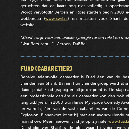
geruchten dat de kaars nog niet volledig is opgebrand.
Wordt vervolgd!? Jeroen en Roel startten begin 2009 e
webbureau (
www.swif.nl
) en maakten voor Sharif de
website.
"Sharif zorgt voor een unieke synergie tussen tekst en muz
"Wat Roel zegt..."
- Jeroen, DuBBel
FUAD (CABARETIER)
Behalve talentvolle cabaretier is Fuad één van de bes
vrienden van Sharif. Binnen hun vriendengroep werd al sn
duidelijk dat Fuad grappig en altijd on-point is. De stap n
een professionele carriére als cabaretier kon dan ook ni
lang uitblijven. In 2008 won hij de My Space Comedy Awa
en werd hij één van de vaste cabaretiers van de Come
Explosion. Binnenkort komt hij met een avondvullende o
man show. Meer hierover vind je op zijn site
www.fuad.
De studio van Sharif is de plek waar hij voice-overs 