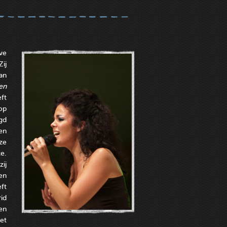
ve
ij
an
en
ft
op
gd
en
ze
e.
ij
en
ft
id
en
et