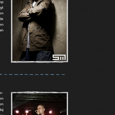
op
gt
en
de
en
an
s-
en
en
ij