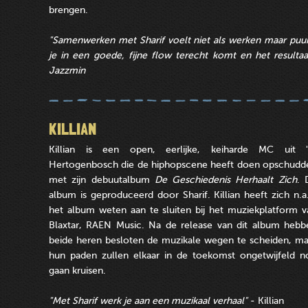
brengen.
"Samenwerken met Sharif voelt niet als werken maar puu
je in een goede, fijne flow terecht komt en het resulta
Jazzmin
KILLIAN
Killian is een open, eerlijke, keiharde MC uit '
Hertogenbosch die de hiphopscene heeft doen opschudd
met zijn debuutalbum
De Geschiedenis Herhaalt Zich
. 
album is geproduceerd door Sharif. Killian heeft zich n.a.
het album weten aan te sluiten bij het muziekplatform v
Blaxtar, RAEN Music. Na de release van dit album hebb
beide heren besloten de muzikale wegen te scheiden, ma
hun paden zullen elkaar in de toekomst ongetwijfeld n
gaan kruisen.
"Met Sharif werk je aan een muzikaal verhaal"
- Killian