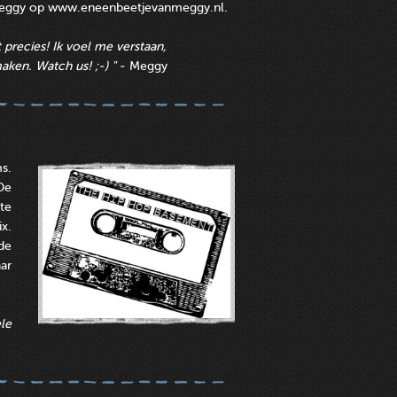
 Meggy op www.eneenbeetjevanmeggy.nl.
t precies! Ik voel me verstaan,
ken. Watch us! ;-) "
- Meggy
s.
De
te
x.
de
ar
le